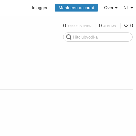
Inloggen
Maak een account
Over
NL
0
0
0
AFBEELDINGEN
ALBUMS