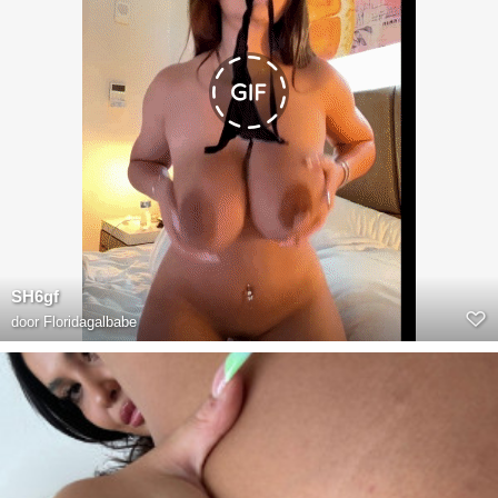
SH6gf
door
Floridagalbabe