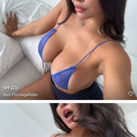
SH (21)
door
Floridagalbabe