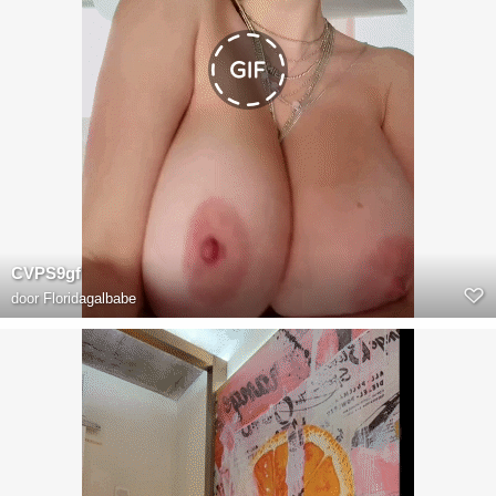
CVPS9gf
door
Floridagalbabe