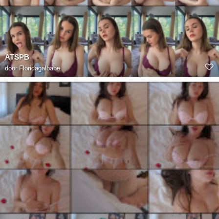
ATSPB
door
Floridagalbabe