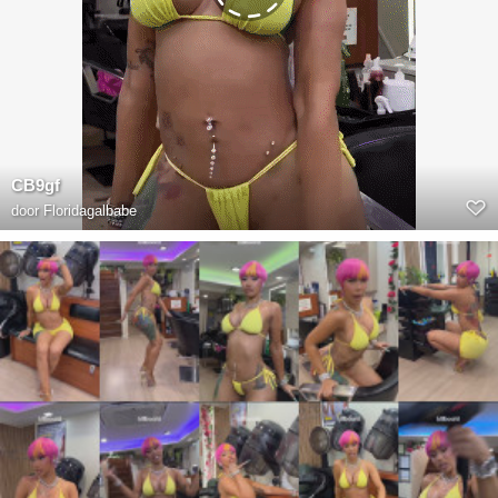
CB9gf
door
Floridagalbabe