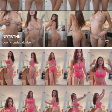
NRTBTHN
door
Floridagalbabe