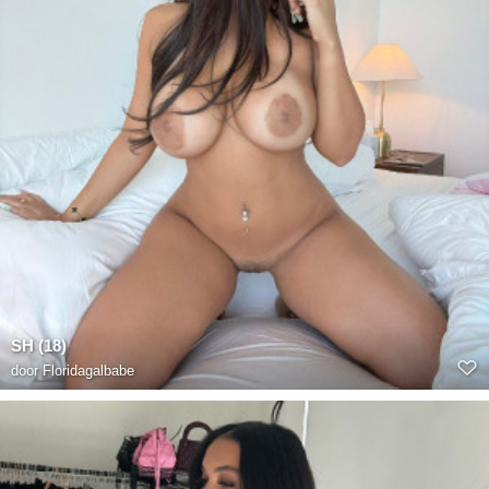
SH (18)
door
Floridagalbabe