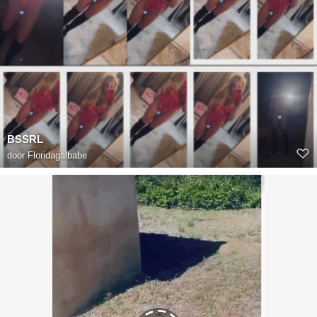
BSSRL
door
Floridagalbabe