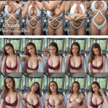
ACGWSW
door
Floridagalbabe