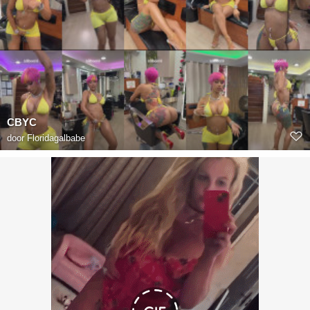
CBYC
door
Floridagalbabe