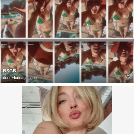
BSGB
door
Floridagalbabe