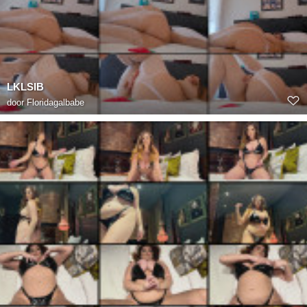
LKLSIB
door
Floridagalbabe