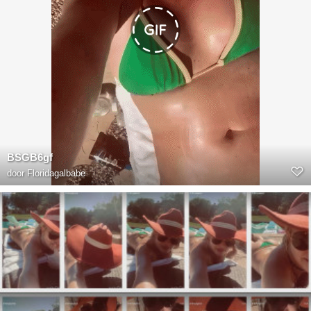
BSGB6gf
door
Floridagalbabe