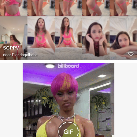
SGPPV
door
Floridagalbabe