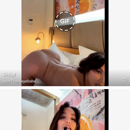
SH9gf
door
Floridagalbabe