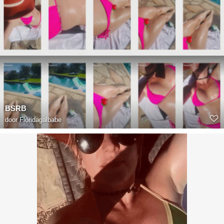
BSRB
door
Floridagalbabe