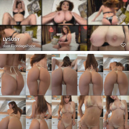
LVSUSY
door
Floridagalbabe