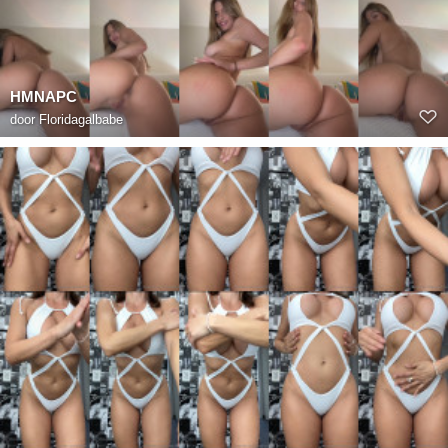
HMNAPC
door
Floridagalbabe