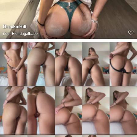
BreckieHill
door
Floridagalbabe