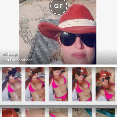
BSrb9gf
door
Floridagalbabe