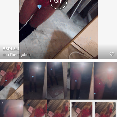
BSRL5gf
door
Floridagalbabe