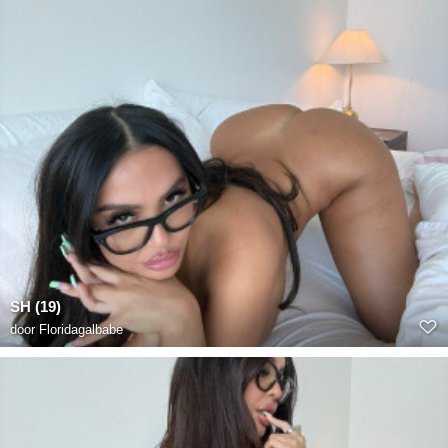
SH (19)
door
Floridagalbabe