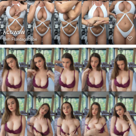
ACGWSW
oleh
Floridagalbabe