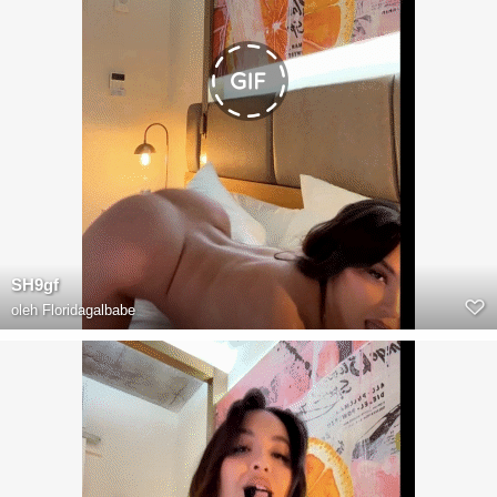
SH9gf
oleh
Floridagalbabe