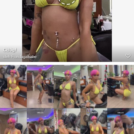
CB9gf
oleh
Floridagalbabe