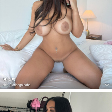
SH (18)
oleh
Floridagalbabe