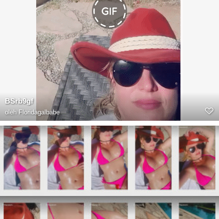
BSrb9gf
oleh
Floridagalbabe