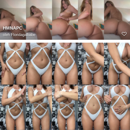
HMNAPC
oleh
Floridagalbabe