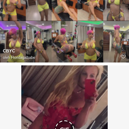
CBYC
oleh
Floridagalbabe