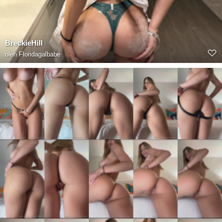
BreckieHill
oleh
Floridagalbabe