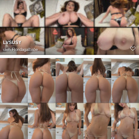
LVSUSY
oleh
Floridagalbabe