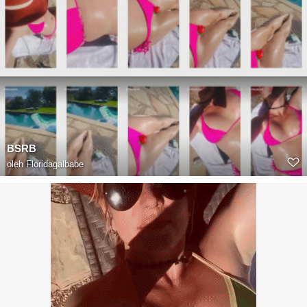
BSRB
oleh
Floridagalbabe