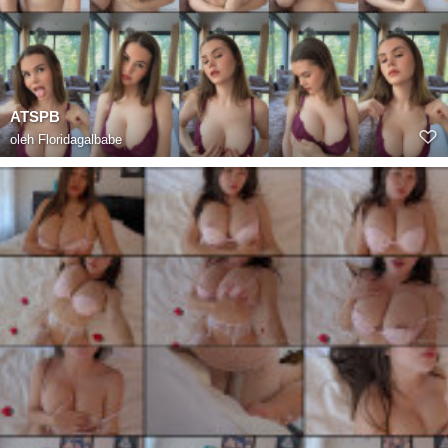
ATSPB
oleh
Floridagalbabe