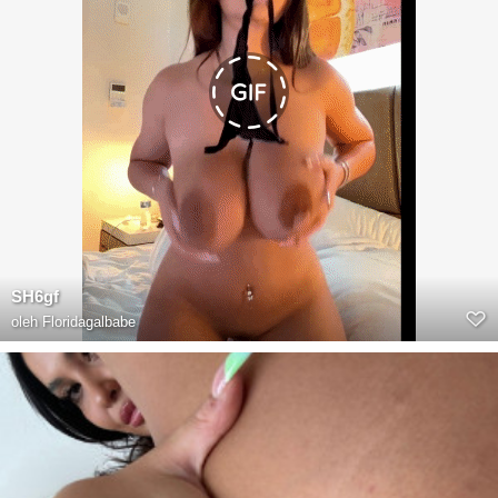
SH6gf
oleh
Floridagalbabe