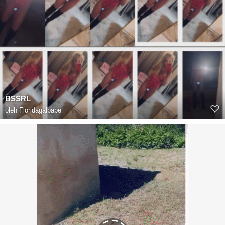
BSSRL
oleh
Floridagalbabe