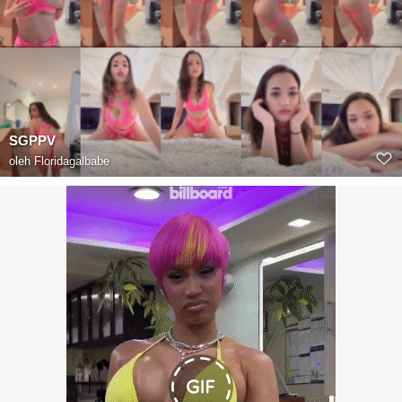
SGPPV
oleh
Floridagalbabe