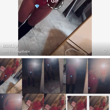
BSRL5gf
oleh
Floridagalbabe