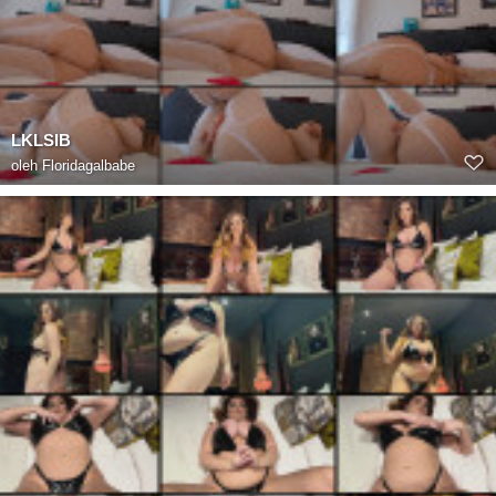
LKLSIB
oleh
Floridagalbabe