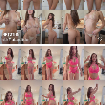
NRTBTHN
oleh
Floridagalbabe