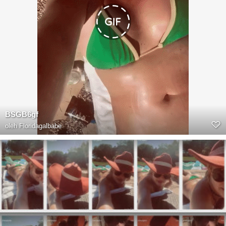
BSGB6gf
oleh
Floridagalbabe