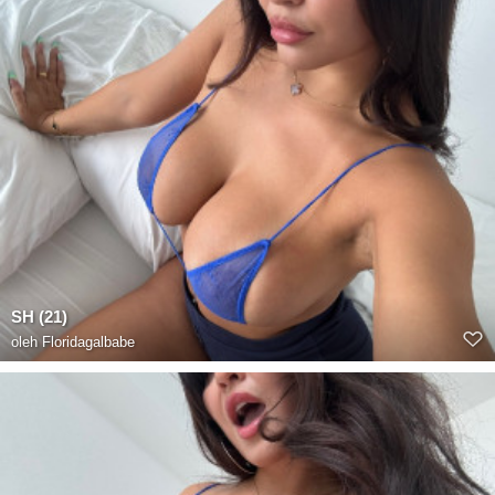
SH (21)
oleh
Floridagalbabe