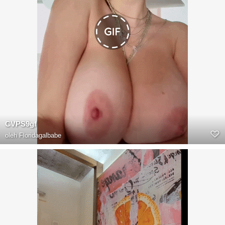
CVPS9gf
oleh
Floridagalbabe