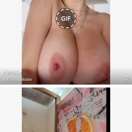
CVPS9gf
di
Floridagalbabe