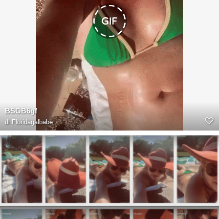
BSGB6gf
di
Floridagalbabe