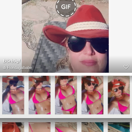
BSrb9gf
di
Floridagalbabe