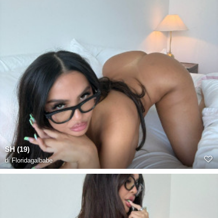
SH (19)
di
Floridagalbabe