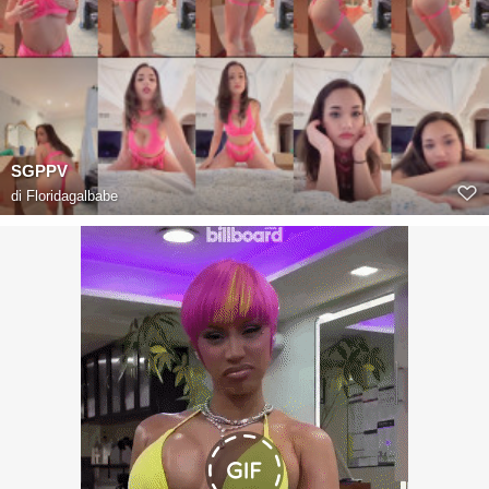
SGPPV
di
Floridagalbabe