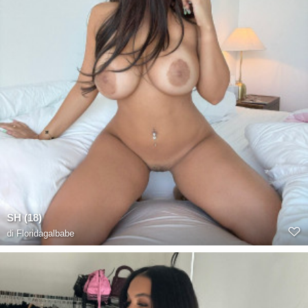
SH (18)
di
Floridagalbabe