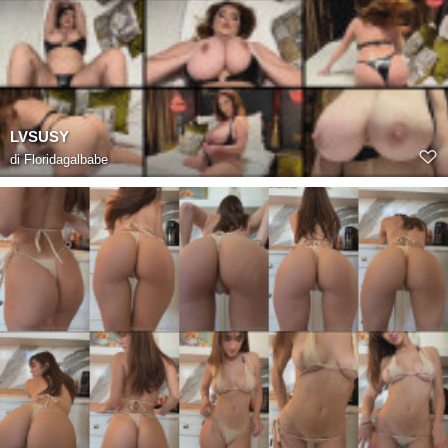
LVSUSY
di
Floridagalbabe