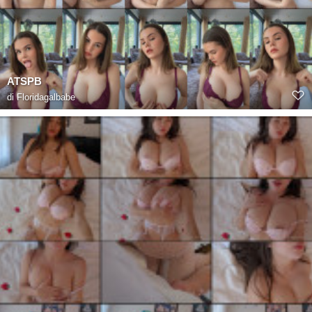
ATSPB
di
Floridagalbabe