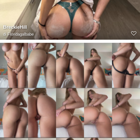
BreckieHill
di
Floridagalbabe