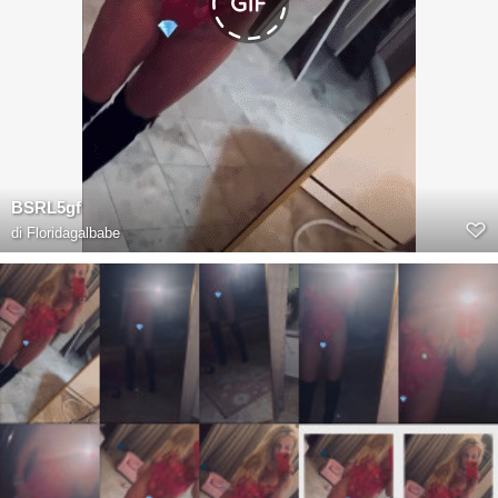
BSRL5gf
di
Floridagalbabe