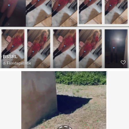
BSSRL
di
Floridagalbabe