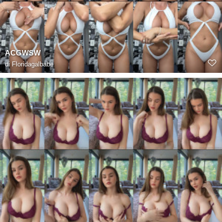
ACGWSW
di
Floridagalbabe