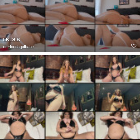
LKLSIB
di
Floridagalbabe