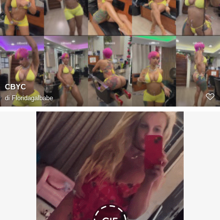
CBYC
di
Floridagalbabe