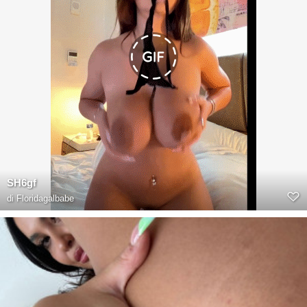
SH6gf
di
Floridagalbabe