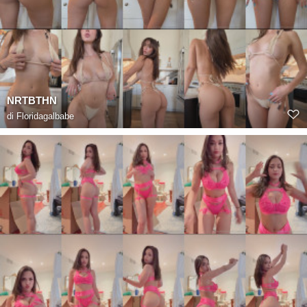
NRTBTHN
di
Floridagalbabe