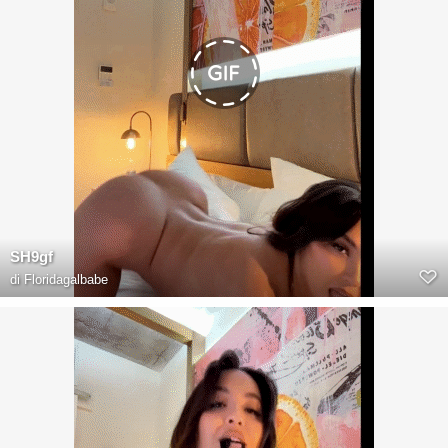
SH9gf
di
Floridagalbabe