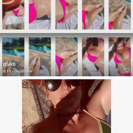
BSRB
di
Floridagalbabe