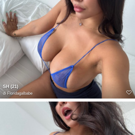
SH (21)
di
Floridagalbabe