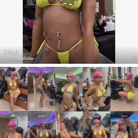
CB9gf
di
Floridagalbabe