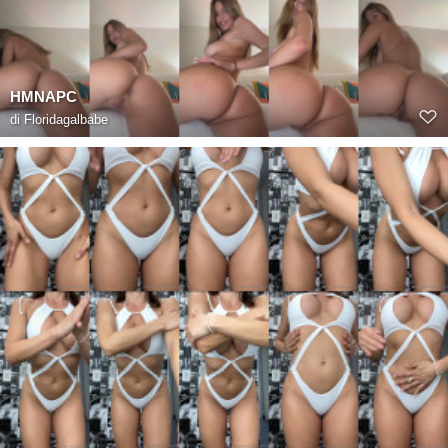
HMNAPC
di
Floridagalbabe