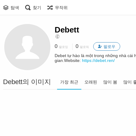
탐색
찾기
무작위
Debett
0
0
팔로우
팔로잉
팔로워
Debet tự hào là một trong những nhà cái h
gian.Website:
https://debet.ren/
Debett의 이미지
가장 최근
오래된
많이 봄
많이 