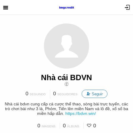
Nhà cái BDVN
0
0
Seguir
SEGUINDO
SEGUIDORES
Nhà cái bdvn cung cấp cá cược thể thao, sòng bài trực tuyến, các
trò chơi bài như 3 lá, Phỏm, Tiến lên miền Nam và lô đề, xổ số ba
miền hấp dẫn.
https://bdvn.win/
0
0
0
IMAGENS
ÁLBUNS