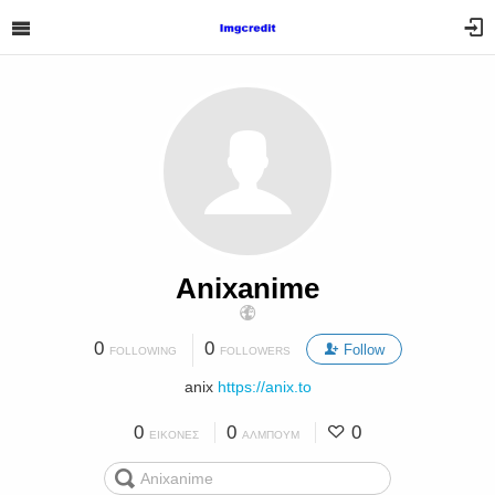
Anixanime
0
0
Follow
FOLLOWING
FOLLOWERS
anix
https://anix.to
0
0
0
ΕΙΚΌΝΕΣ
ΆΛΜΠΟΥΜ