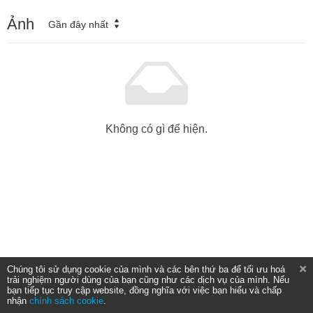
Ảnh
Gần đây nhất
Không có gì để hiện.
Chúng tôi sử dụng cookie của mình và các bên thứ ba để tối ưu hoá
trải nghiệm người dùng của bạn cũng như các dịch vụ của mình. Nếu
bạn tiếp tục truy cập website, đồng nghĩa với việc bạn hiểu và chấp
nhận
chính sách cookie
.