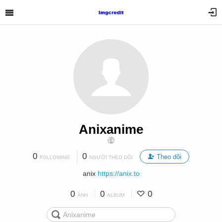
Anixanime
0
0
Theo dõi
FOLLOWING
NGƯỜI THEO DÕI
anix
https://anix.to
0
0
0
ẢNH
ALBUM