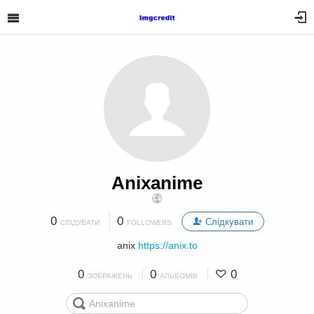
Anixanime
0
0
Слідкувати
СЛІДУВАТИ
FOLLOWERS
anix
https://anix.to
0
0
0
ЗОБРАЖЕНЬ
АЛЬБОМІВ