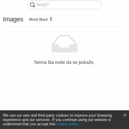
Images
Most liked
Nema šta ovde da se pokaže.
We use our own and third party cookies to improve your browsing
experience and our services. If you continue using our website is
understood that you accept this
cookie policy
.