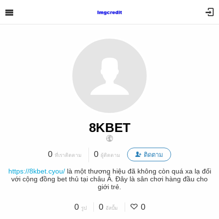
8KBET
0
0
ติดตาม
ที่เราติดตาม
ผู้ติดตาม
https://8kbet.cyou/
là một thương hiệu đã không còn quá xa lạ đối
với cộng đồng bet thủ tại châu Á. Đây là sân chơi hàng đầu cho
giới trẻ.
0
0
0
รูป
อัลบั้ม