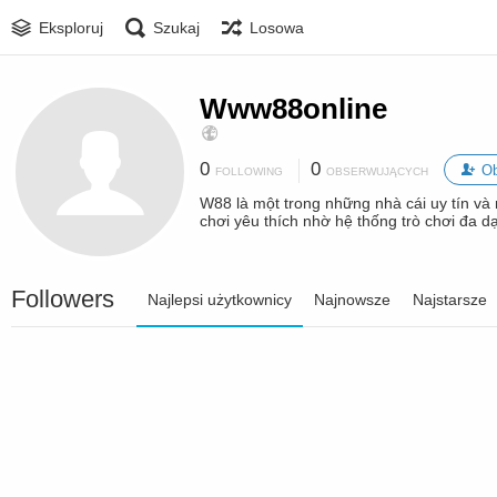
Eksploruj
Szukaj
Losowa
Www88online
0
0
Ob
FOLLOWING
OBSERWUJĄCYCH
W88 là một trong những nhà cái uy tín và 
chơi yêu thích nhờ hệ thống trò chơi đa d
Followers
Najlepsi użytkownicy
Najnowsze
Najstarsze