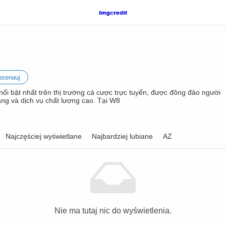
serwuj
nổi bật nhất trên thị trường cá cược trực tuyến, được đông đảo người
ạng và dịch vụ chất lượng cao. Tại W8
Najczęściej wyświetlane
Najbardziej lubiane
AZ
Nie ma tutaj nic do wyświetlenia.