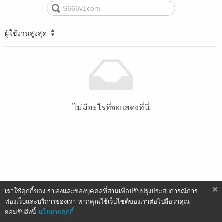
ผู้ใช้งานสูงสุด
ไม่มีอะไรที่จะแสดงที่นี่
เราใช้คุกกี้ของเราเองและของบุคคลที่สามเพื่อปรับปรุงประสบการณ์การ
ท่องเว็บและบริการของเรา หากคุณใช้เว็บไซต์ของเราต่อไปถือว่าคุณ
ยอมรับสิ่งนี้
นโยบายคุกกี้