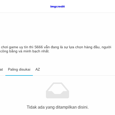
 chơi game uy tín thì S666 vẫn đang là sự lựa chọn hàng đầu, người
 công bằng và minh bạch nhất.
at
Paling disukai
AZ
Tidak ada yang ditampilkan disini.