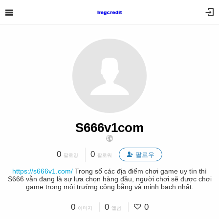
S666v1com
0
0
팔로우
팔로잉
팔로워
https://s666v1.com/
Trong số các địa điểm chơi game uy tín thì
S666 vẫn đang là sự lựa chọn hàng đầu, người chơi sẽ được chơi
game trong môi trường công bằng và minh bạch nhất.
0
0
0
이미지
앨범