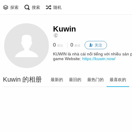
探索
搜索
随机
Kuwin
0
0
关注
关注
粉丝
KUWIN là nhà cái nổi tiếng với nhiều sản p
game Website:
https://kuwin.now/
Kuwin 的相册
最新的
最旧的
最热门的
最喜欢的