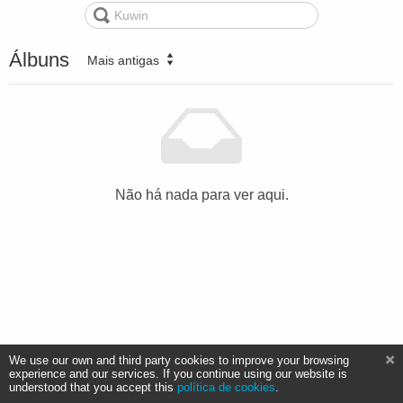
Álbuns
Mais antigas
Não há nada para ver aqui.
We use our own and third party cookies to improve your browsing
experience and our services. If you continue using our website is
understood that you accept this
política de cookies
.