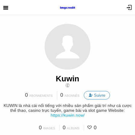
Kuwin
0
0
Suivre
ABONNEMENTS
ABONNÉS
KUWIN là nhà cái nổi tiếng với nhiều sản phẩm giải trí như cá cược
thể thao, casino trực tuyến, game bài và slot game Website:
https://kuwin.now/
0
0
0
IMAGES
ALBUMS