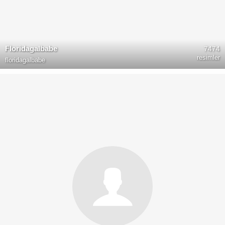
Floridagalbabe
7474
resimler
floridagalbabe