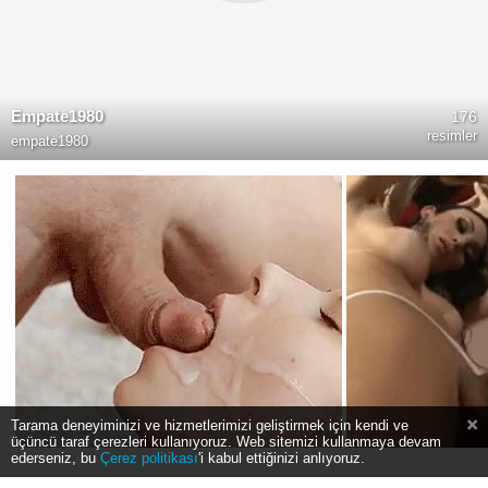
Empate1980
176
resimler
empate1980
Tarama deneyiminizi ve hizmetlerimizi geliştirmek için kendi ve
üçüncü taraf çerezleri kullanıyoruz. Web sitemizi kullanmaya devam
ederseniz, bu
Çerez politikası
'i kabul ettiğinizi anlıyoruz.