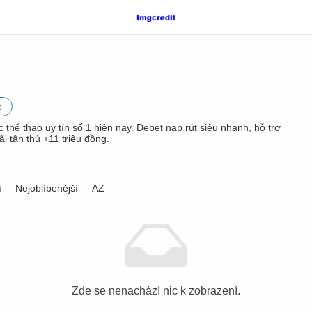
t
thể thao uy tín số 1 hiện nay. Debet nạp rút siêu nhanh, hỗ trợ
i tân thủ +11 triệu đồng.
í
Nejoblíbenější
AZ
Zde se nenachází nic k zobrazení.