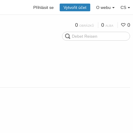
Přihlásit se
Vytvořit účet
O webu
CS
0
0
0
OBRÁZKŮ
ALBA