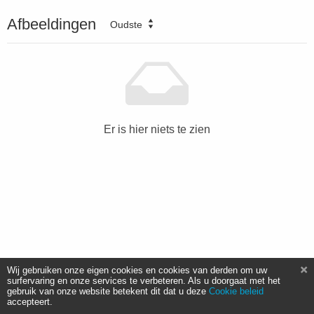
Afbeeldingen
Oudste
Er is hier niets te zien
Wij gebruiken onze eigen cookies en cookies van derden om uw
surfervaring en onze services te verbeteren. Als u doorgaat met het
gebruik van onze website betekent dit dat u deze
Cookie beleid
accepteert.