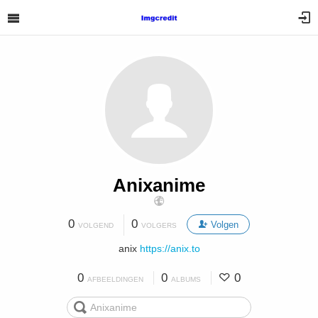
Anixanime
0
0
Volgen
VOLGEND
VOLGERS
anix
https://anix.to
0
0
0
AFBEELDINGEN
ALBUMS