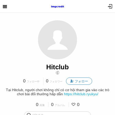
Hitclub
0
0
フォロー
フォロー中
フォロワー
Tại Hitclub, người chơi không chỉ có cơ hội tham gia vào các trò
chơi bài đổi thưởng hấp dẫn
https://hitclub.ryukyu/
0
0
0
画像
アルバム