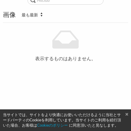
画像
最も最新
表示するものはありません。
当サイトでは、サイトをより快適にお使いいただけるように当社とサ
ードパーティのCookieを利用しています。当サイトのご利用を続行頂
いた場合、お客様は
Cookieのポリシー
に同意頂いたと見なします。