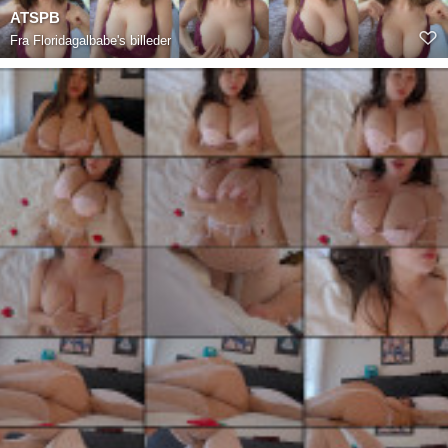
ATSPB
Fra
Floridagalbabe's billeder