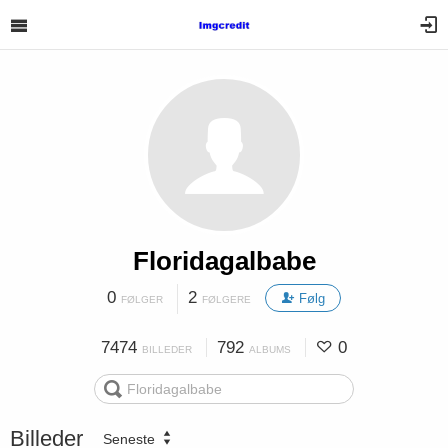
Floridagalbabe
0
2
Følg
FØLGER
FØLGERE
7474
792
0
BILLEDER
ALBUMS
Billeder
Seneste