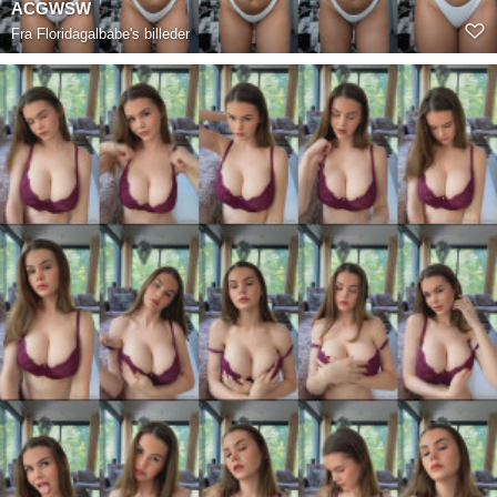
ACGWSW
Fra
Floridagalbabe's billeder