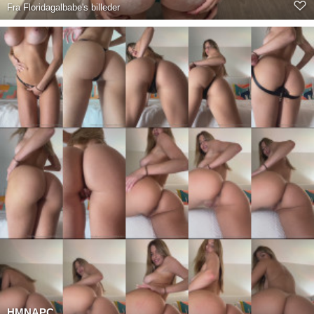
Fra
Floridagalbabe's billeder
HMNAPC