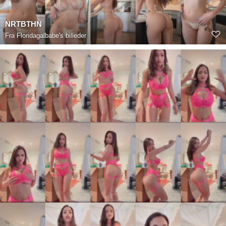
NRTBTHN
Fra
Floridagalbabe's billeder