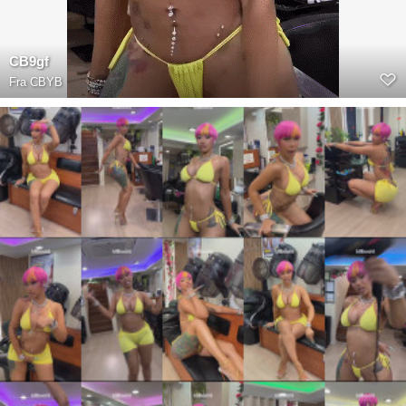
CB9gf
Fra
CBYB