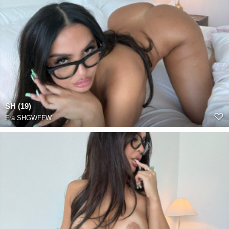
SH (19)
Fra
SHGWFFW