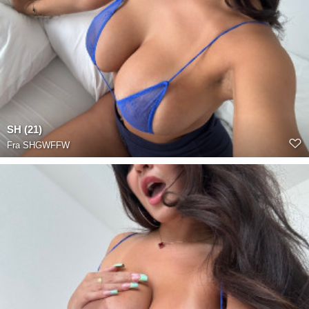
SH (21)
Fra
SHGWFFW