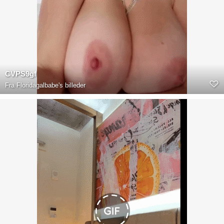
CVPS9gf
Fra
Floridagalbabe's billeder