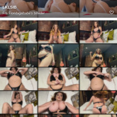
LKLSIB
Fra
Floridagalbabe's billeder