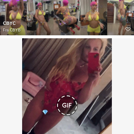
CBYC
Fra
CBYB