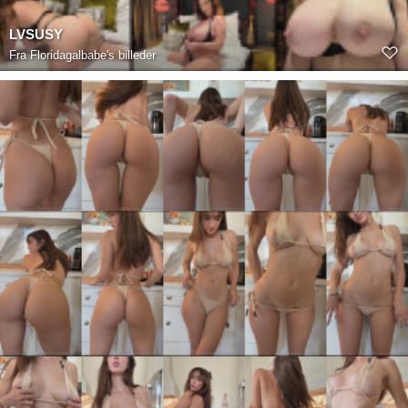
LVSUSY
Fra
Floridagalbabe's billeder