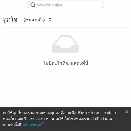
ถูกใจ
ผู้ชมมากที่สุด
ไม่มีอะไรที่จะแสดงที่นี่
เราใช้คุกกี้ของเราเองและของบุคคลที่สามเพื่อปรับปรุงประสบการณ์การ
ท่องเว็บและบริการของเรา หากคุณใช้เว็บไซต์ของเราต่อไปถือว่าคุณ
ยอมรับสิ่งนี้
นโยบายคุกกี้