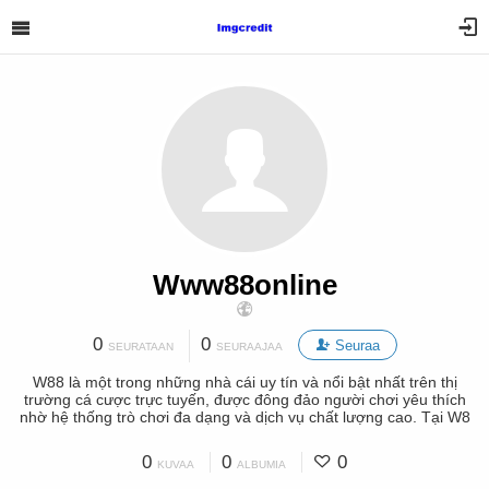
Www88online
0
0
Seuraa
SEURATAAN
SEURAAJAA
W88 là một trong những nhà cái uy tín và nổi bật nhất trên thị
trường cá cược trực tuyến, được đông đảo người chơi yêu thích
nhờ hệ thống trò chơi đa dạng và dịch vụ chất lượng cao. Tại W8
0
0
0
KUVAA
ALBUMIA