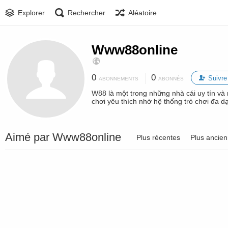
Explorer
Rechercher
Aléatoire
Www88online
0
0
Suivre
ABONNEMENTS
ABONNÉS
W88 là một trong những nhà cái uy tín và 
chơi yêu thích nhờ hệ thống trò chơi đa d
Aimé par Www88online
Plus récentes
Plus ancie