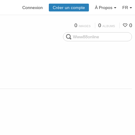
Connexion
Créer un compte
À Propos
FR
0
0
0
IMAGES
ALBUMS