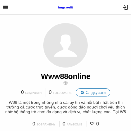
Www88online
0
0
Слідкувати
СЛІДУВАТИ
FOLLOWERS
W88 là một trong những nhà cái uy tín và nổi bật nhất trên thị
trường cá cược trực tuyến, được đông đảo người chơi yêu thích
nhờ hệ thống trò chơi đa dạng và dịch vụ chất lượng cao. Tại W8
0
0
0
ЗОБРАЖЕНЬ
АЛЬБОМІВ