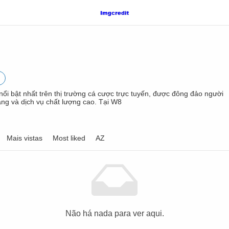
nổi bật nhất trên thị trường cá cược trực tuyến, được đông đảo người
ạng và dịch vụ chất lượng cao. Tại W8
Mais vistas
Most liked
AZ
Não há nada para ver aqui.