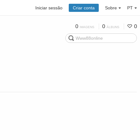
Iniciar sessão
Criar conta
Sobre
PT
0
0
0
IMAGENS
ÁLBUNS