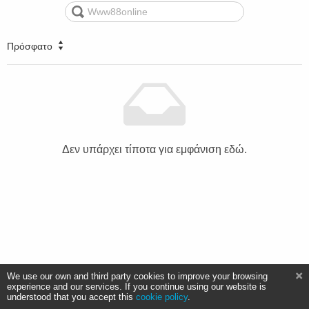
Πρόσφατο
Δεν υπάρχει τίποτα για εμφάνιση εδώ.
We use our own and third party cookies to improve your browsing
experience and our services. If you continue using our website is
understood that you accept this
cookie policy
.