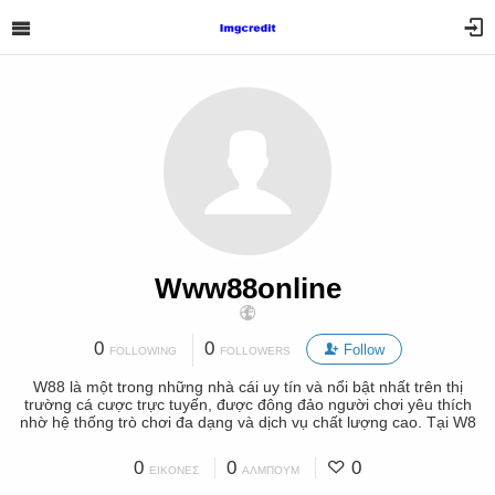
Www88online
0
0
Follow
FOLLOWING
FOLLOWERS
W88 là một trong những nhà cái uy tín và nổi bật nhất trên thị
trường cá cược trực tuyến, được đông đảo người chơi yêu thích
nhờ hệ thống trò chơi đa dạng và dịch vụ chất lượng cao. Tại W8
0
0
0
ΕΙΚΌΝΕΣ
ΆΛΜΠΟΥΜ