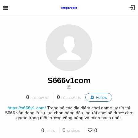
S666v1com
0
0
Follow
FOLLOWING
FOLLOWERS
https://s666v1.com/
Trong số các địa điểm chơi game uy tín thì
S666 vẫn đang là sự lựa chọn hàng đầu, người chơi sẽ được chơi
game trong môi trường công bằng và minh bạch nhất.
0
0
0
SLIKA
ALBUMA