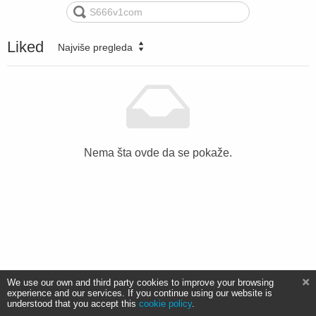
Liked
Najviše pregleda
Nema šta ovde da se pokaže.
We use our own and third party cookies to improve your browsing
experience and our services. If you continue using our website is
understood that you accept this
cookie policy
.