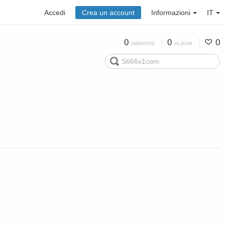
Accedi
Crea un account
Informazioni
IT
0
0
0
IMMAGINI
ALBUM