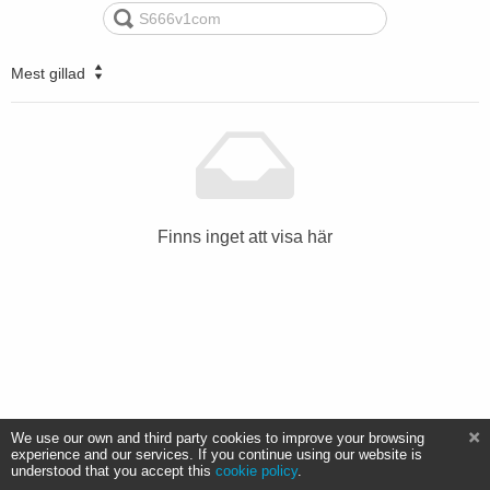
Mest gillad
Finns inget att visa här
We use our own and third party cookies to improve your browsing
experience and our services. If you continue using our website is
understood that you accept this
cookie policy
.