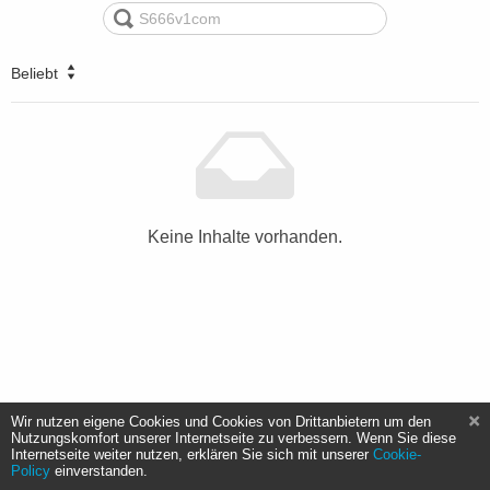
Beliebt
Keine Inhalte vorhanden.
Wir nutzen eigene Cookies und Cookies von Drittanbietern um den
Nutzungskomfort unserer Internetseite zu verbessern. Wenn Sie diese
Internetseite weiter nutzen, erklären Sie sich mit unserer
Cookie-
Policy
einverstanden.