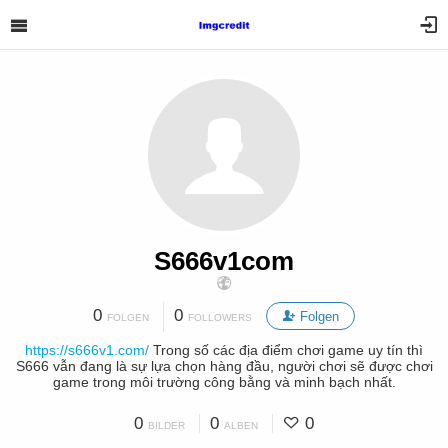
S666v1com
0
0
Folgen
FOLGEN
FOLLOWERS
https://s666v1.com/
Trong số các địa điểm chơi game uy tín thì
S666 vẫn đang là sự lựa chọn hàng đầu, người chơi sẽ được chơi
game trong môi trường công bằng và minh bạch nhất.
0
0
0
BILDER
ALBEN