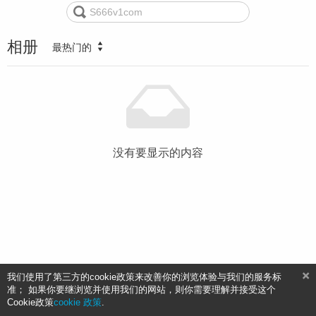
相册
最热门的
没有要显示的内容
我们使用了第三方的cookie政策来改善你的浏览体验与我们的服务标
准； 如果你要继浏览并使用我们的网站，则你需要理解并接受这个
Cookie政策
cookie 政策
.