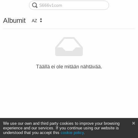
Albumit
AZ
Täällä ei ole mitään nähtävää.
We use our own and third party cookies to improve your browsing
experience and our services. If you continue using our website is
understood that you accept this
cookie policy
.