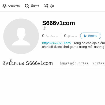
รวมภาพ
ค้นหา
สุ่ม
S666v1com
0
0
ติดตาม
ที่เราติดตาม
ผู้ติดตาม
https://s666v1.com/
Trong số các địa điểm
chơi sẽ được chơi game trong môi trường
อัลบั้มของ S666v1com
ผู้ชมเพิ่งเข้ามากที่สุด
เก่าที่สุด