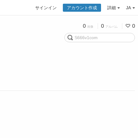
サインイン
アカウント作成
詳細
JA
0
0
0
画像
アルバム