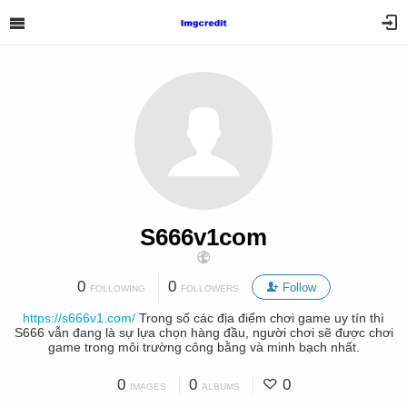
S666v1com
0
0
Follow
FOLLOWING
FOLLOWERS
https://s666v1.com/
Trong số các địa điểm chơi game uy tín thì
S666 vẫn đang là sự lựa chọn hàng đầu, người chơi sẽ được chơi
game trong môi trường công bằng và minh bạch nhất.
0
0
0
IMAGES
ALBUMS