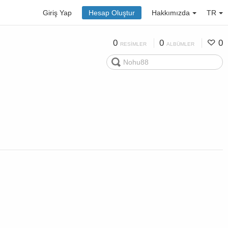
Giriş Yap
Hesap Oluştur
Hakkımızda
TR
0
0
0
RESIMLER
ALBÜMLER