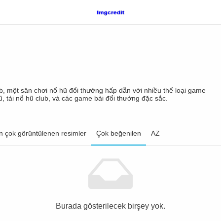
 một sân chơi nổ hũ đổi thưởng hấp dẫn với nhiều thể loại game
, tải nổ hũ club, và các game bài đổi thưởng đặc sắc.
n çok görüntülenen resimler
Çok beğenilen
AZ
Burada gösterilecek birşey yok.