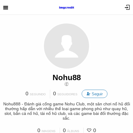
Nohu88
0
0
Seguir
SEGUINDO
SEGUIDORES
Nohu888 - Đánh giá cổng game Nohu Club, một sân chơi nổ hũ đổi
thưởng hấp dẫn với nhiều thể loại game phong phú như quay hũ,
slot, bắn cá nổ hũ, tải nổ hũ club, và các game bài đổi thưởng đặc
sắc.
0
0
0
IMAGENS
ÁLBUNS