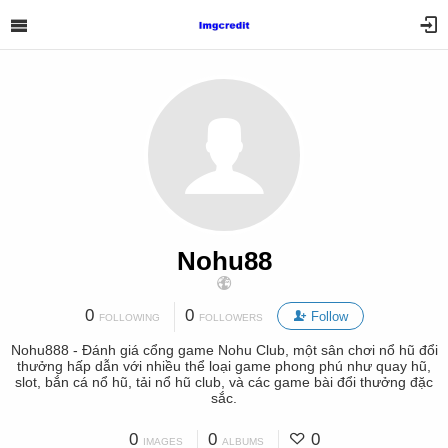
Nohu88
0
0
Follow
FOLLOWING
FOLLOWERS
Nohu888 - Đánh giá cổng game Nohu Club, một sân chơi nổ hũ đổi
thưởng hấp dẫn với nhiều thể loại game phong phú như quay hũ,
slot, bắn cá nổ hũ, tải nổ hũ club, và các game bài đổi thưởng đặc
sắc.
0
0
0
IMAGES
ALBUMS