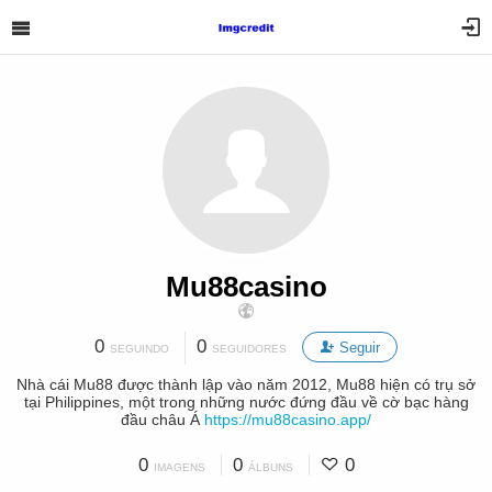
Mu88casino
0
0
Seguir
SEGUINDO
SEGUIDORES
Nhà cái Mu88 được thành lập vào năm 2012, Mu88 hiện có trụ sở
tại Philippines, một trong những nước đứng đầu về cờ bạc hàng
đầu châu Á
https://mu88casino.app/
0
0
0
IMAGENS
ÁLBUNS