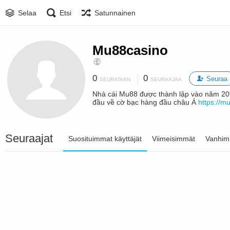
Selaa
Etsi
Satunnainen
Mu88casino
0
0
Seuraa
SEURATAAN
SEURAAJAA
Nhà cái Mu88 được thành lập vào năm 201
đầu về cờ bạc hàng đầu châu Á
https://m
Seuraajat
Suosituimmat käyttäjät
Viimeisimmät
Vanhim