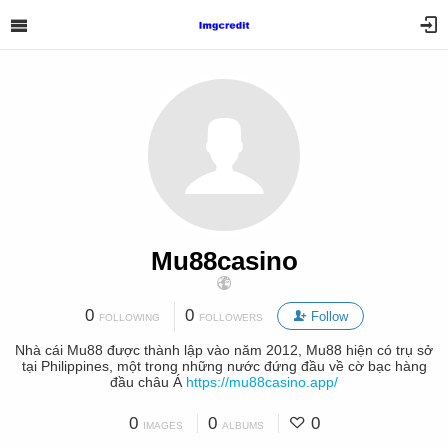
Mu88casino
0
0
Follow
FOLLOWING
FOLLOWERS
Nhà cái Mu88 được thành lập vào năm 2012, Mu88 hiện có trụ sở
tại Philippines, một trong những nước đứng đầu về cờ bạc hàng
đầu châu Á
https://mu88casino.app/
0
0
0
IMAGES
ALBUMS