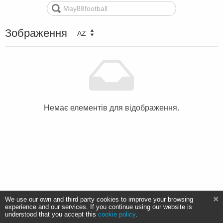
Зображення
AZ
Немає елементів для відображення.
We use our own and third party cookies to improve your browsing
experience and our services. If you continue using our website is
understood that you accept this
cookie policy
.