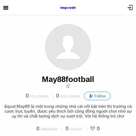
May88football
0
0
Follow
FOLLOWING
FOLLOWERS
&quot;May88 là một trong những nhà cái nổi bật trên thị trường cá
cược trực tuyến, được yêu thích bởi cộng đồng người chơi nhờ sự
uy tín và chất lượng dịch vụ vượt trội. Với hệ thống trò chơ
0
0
0
OBRÁZKOV
ALBUMY