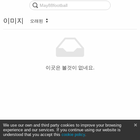
이미지
오래된
이곳은 볼것이 없네요.
We use our own and third party cookies to improve your browsing
experience and our services. If you continue using our website is
understood that you accept this
cookie policy
.