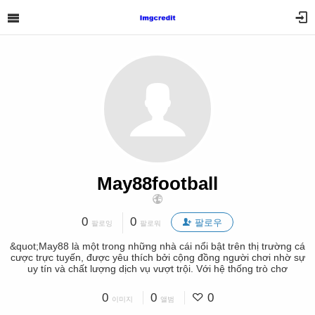
May88football
0
0
팔로우
팔로잉
팔로워
&quot;May88 là một trong những nhà cái nổi bật trên thị trường cá
cược trực tuyến, được yêu thích bởi cộng đồng người chơi nhờ sự
uy tín và chất lượng dịch vụ vượt trội. Với hệ thống trò chơ
0
0
0
이미지
앨범