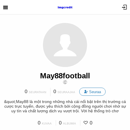
May88football
0
0
Seuraa
SEURATAAN
SEURAAJAA
&quot;May88 là một trong những nhà cái nổi bật trên thị trường cá
cược trực tuyến, được yêu thích bởi cộng đồng người chơi nhờ sự
uy tín và chất lượng dịch vụ vượt trội. Với hệ thống trò chơ
0
0
0
KUVAA
ALBUMIA