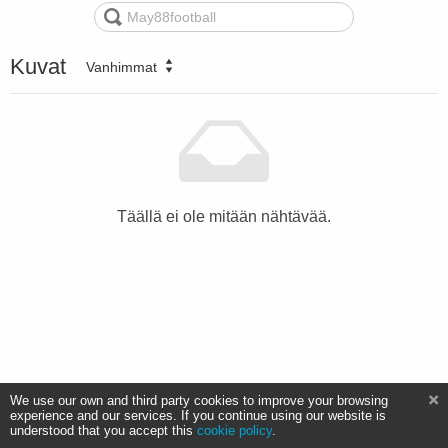
Kuvat
Vanhimmat
Täällä ei ole mitään nähtävää.
We use our own and third party cookies to improve your browsing
experience and our services. If you continue using our website is
understood that you accept this
cookie policy
.