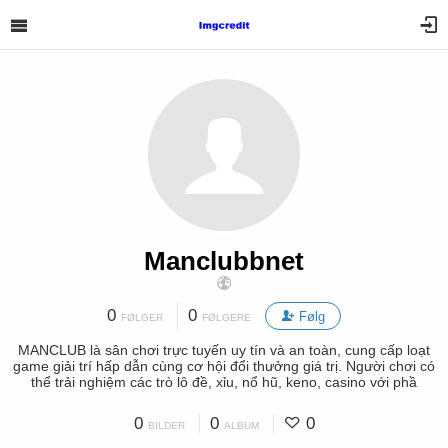
Manclubbnet
0
0
Følg
FØLGER
FØLGERE
MANCLUB là sân chơi trực tuyến uy tín và an toàn, cung cấp loạt
game giải trí hấp dẫn cùng cơ hội đổi thưởng giá trị. Người chơi có
thể trải nghiệm các trò lô đề, xỉu, nổ hũ, keno, casino với phầ
0
0
0
BILDER
ALBUM