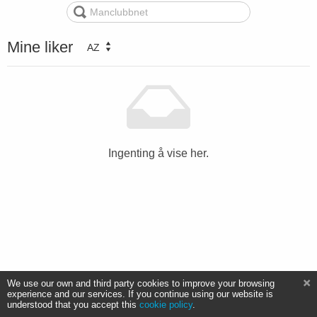
Mine liker
AZ
Ingenting å vise her.
We use our own and third party cookies to improve your browsing
experience and our services. If you continue using our website is
understood that you accept this
cookie policy
.