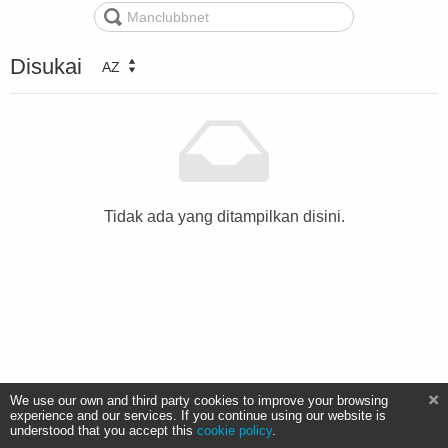
Disukai
AZ
Tidak ada yang ditampilkan disini.
We use our own and third party cookies to improve your browsing
experience and our services. If you continue using our website is
understood that you accept this
cookie policy
.